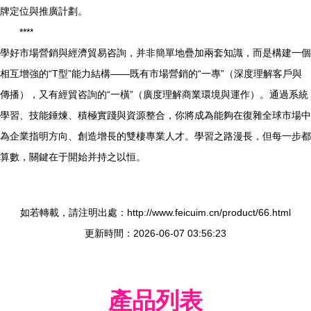
牌定位與推廣計劃。
****
學好市場營銷與經濟貿易咨詢，并非簡單地疊加兩套知識，而是構建一個
相互增強的“T型”能力結構——既有市場營銷的“一專”（深度理解客戶與
傳播），又有經貿咨詢的“一橫”（廣度理解商業環境與運作）。通過系統
學習、技能錘煉、積極實踐與資源整合，你將成為能夠在復雜全球市場中
為企業指明方向、創造增長的雙棲專業人才。學習之路漫長，但每一步都
算數，關鍵在于開始并持之以恒。
如若轉載，請注明出處：http://www.feicuim.cn/product/66.html
更新時間：2026-06-07 03:56:23
產品列表