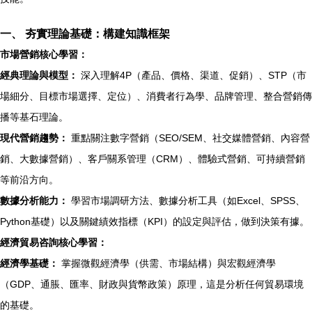
一、 夯實理論基礎：構建知識框架
市場營銷核心學習：
經典理論與模型：
深入理解4P（產品、價格、渠道、促銷）、STP（市
場細分、目標市場選擇、定位）、消費者行為學、品牌管理、整合營銷傳
播等基石理論。
現代營銷趨勢：
重點關注數字營銷（SEO/SEM、社交媒體營銷、內容營
銷、大數據營銷）、客戶關系管理（CRM）、體驗式營銷、可持續營銷
等前沿方向。
數據分析能力：
學習市場調研方法、數據分析工具（如Excel、SPSS、
Python基礎）以及關鍵績效指標（KPI）的設定與評估，做到決策有據。
經濟貿易咨詢核心學習：
經濟學基礎：
掌握微觀經濟學（供需、市場結構）與宏觀經濟學
（GDP、通脹、匯率、財政與貨幣政策）原理，這是分析任何貿易環境
的基礎。