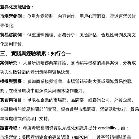
差異化技能組合：
市場營銷側：
側重創意策劃、內容創作、用戶心理洞察、渠道運營與效
果優化。
貿易咨詢側：
側重邏輯推理、財務分析、風險評估、合規性研判及跨文
化談判理解。
三、 實踐與經驗積累：知行合一
案例研究：
大量研讀哈佛商業評論、麥肯錫等機構的經典案例，分析成
功與失敗背后的營銷策略與貿易決策。
模擬與競賽：
參加商業模擬游戲、市場營銷策劃大賽或國際貿易挑戰
賽，在模擬環境中鍛煉決策與團隊協作能力。
實習與項目：
爭取在企業的市場部、品牌部，或咨詢公司、外貿企業、
金融機構的貿易相關部門實習。親身參與市場調研、營銷活動執行、貿易
單據處理或咨詢項目支持。
證書考取：
考慮考取相關資質以系統化知識并提升 credibility，如：
市場營銷：美國營銷協會的專業認證（如PCM）、數字營銷相關證書