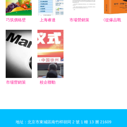
都擲地有聲
巧筑價格壁
上海睿達
市場營銷策
《從爆品戰
壘 營銷策
深耕經濟貿
劃案例 文
略到營銷閉
劃公司戰略
易咨詢，賦
庫吧在線文
環 產品、
防御的核心
能企業市場
庫經營策略
推廣與案例
路徑
營銷新高度
創新
的全方位策
劃》
市場營銷策
校企聯動
劃公司與經
賦能未來
濟貿易咨詢
——中國礦
的融合與發
業大學經管
展現狀
學院與利貿
地址：北京市東城區南竹桿胡同 2 號 1 幢 13 層 21609
咨詢共建外