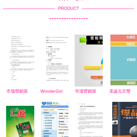
PRODUCT
----------------
市場營銷策
WonderGirls
市場營銷策
圣誕元旦雙
劃方案（范
網店市場營
劃方案完整
節狂歡 電
文10篇精
銷策劃案
版 經濟貿
商郵件營銷
選）——讓
易咨詢
策略與經貿
每一份策劃
咨詢洞察