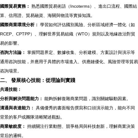
國際貿易實務：
熟悉國際貿易術語（Incoterms）、進出口流程、國際結
算、信用證、貿易融資、海關與物流等實操知識。
國際商業環境分析：
學習如何評估國別風險、分析區域經濟一體化（如
RCEP、CPTPP）、理解世界貿易組織（WTO）規則以及地緣政治對貿
易的影響。
咨詢方法論：
掌握問題界定、數據收集、分析建模、方案設計與演示等
通用咨詢技能，并應用于具體的市場進入、供應鏈優化、風險管理等貿易
咨詢場景。
二、 發展核心技能：從理論到實踐
共通技能：
分析與解決問題能力：
能夠拆解復雜商業問題，識別關鍵驅動因素。
溝通與表達能力：
具備優秀的書面報告撰寫和口頭演示能力，能向不同
背景的客戶或團隊清晰闡述觀點。
商業敏銳度：
持續關注行業動態、競爭格局與科技創新，理解商業決策
背后的邏輯。